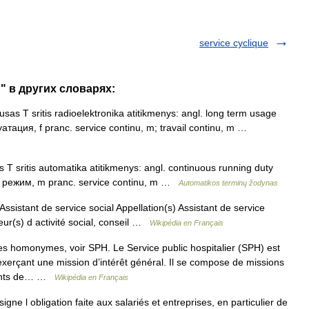
service cyclique
u" в других словарях:
usas T sritis radioelektronika atitikmenys: angl. long term usage
атация, f pranc. service continu, m; travail continu, m …
s T sritis automatika atitikmenys: angl. continuous running duty
й режим, m pranc. service continu, m …
Automatikos terminų žodynas
Assistant de service social Appellation(s) Assistant de service
eur(s) d activité social, conseil …
Wikipédia en Français
es homonymes, voir SPH. Le Service public hospitalier (SPH) est
s exerçant une mission d’intérêt général. Il se compose de missions
ements de… …
Wikipédia en Français
e l obligation faite aux salariés et entreprises, en particulier de