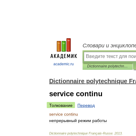
Словари и энциклоп
academic.ru
Dictionnaire polytechnique Français-Russe
Dictionnaire polytechnique F
service continu
Толкование
Перевод
service
continu
непрерывный
режим
работы
Dictionnaire
polytechnique
Français
-
Russe
.
2013
.