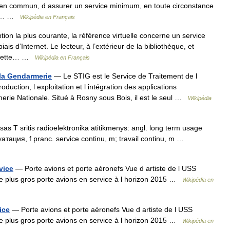
 en commun, d assurer un service minimum, en toute circonstance
ant… …
Wikipédia en Français
ion la plus courante, la référence virtuelle concerne un service
ais d’Internet. Le lecteur, à l’extérieur de la bibliothèque, et
e cette… …
Wikipédia en Français
 la Gendarmerie
— Le STIG est le Service de Traitement de l
duction, l exploitation et l intégration des applications
erie Nationale. Situé à Rosny sous Bois, il est le seul …
Wikipédia
sas T sritis radioelektronika atitikmenys: angl. long term usage
атация, f pranc. service continu, m; travail continu, m …
vice
— Porte avions et porte aéronefs Vue d artiste de l USS
le plus gros porte avions en service à l horizon 2015 …
Wikipédia en
ice
— Porte avions et porte aéronefs Vue d artiste de l USS
le plus gros porte avions en service à l horizon 2015 …
Wikipédia en