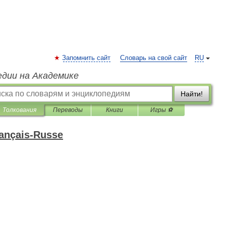
Запомнить сайт
Словарь на свой сайт
RU
едии на Академике
Найти!
Толкования
Переводы
Книги
Игры ⚽
rançais-Russe