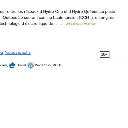
ur entre les réseaux d Hydro One et d Hydro Québec au poste
, Québec Le courant continu haute tension (CCHT), en anglais
e technologie d électronique de… …
Wikipédia en Français
ка
,
Реклама на сайте
18+
omla,
Drupal,
WordPress, MODx.