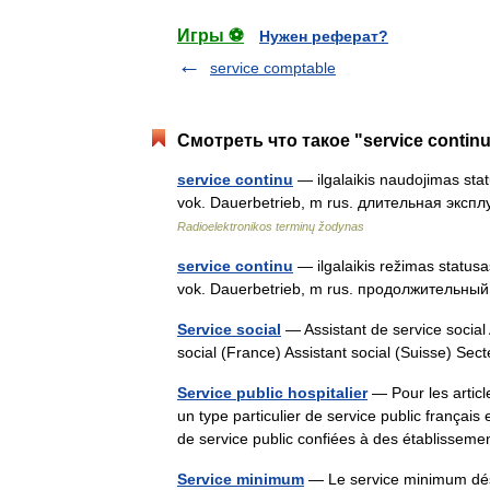
Игры ⚽
Нужен реферат?
service comptable
Смотреть что такое "service contin
service continu
— ilgalaikis naudojimas stat
vok. Dauerbetrieb, m rus. длительная эксплу
Radioelektronikos terminų žodynas
service continu
— ilgalaikis režimas statusa
vok. Dauerbetrieb, m rus. продолжительны
Service social
— Assistant de service social 
social (France) Assistant social (Suisse) Sect
Service public hospitalier
— Pour les articl
un type particulier de service public françai
de service public confiées à des établiss
Service minimum
— Le service minimum désign