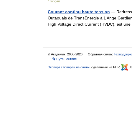
Français
Courant continu haute tension
— Redresse
Outaouais de TransÉnergie à L Ange Gardien
High Voltage Direct Current (HVDC), est un
© Академик, 2000-2026
Обратная связь:
Техподдерж
👣 Путешествия
Экспорт словарей на сайты
, сделанные на PHP,
Jo